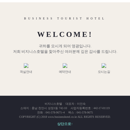
BUSINESS TOURIST HOTEL
WELCOME!
귀하를 모시게 되어 영광입니다.
저희 비지니스호텔을 찿아주신 여러분께 깊은 감사를 드립니다.
객실안내
예약안내
오시는길
비지니스호텔 대표자 : 이인숙
소재지 : 충남 천안시 성정1동 742-10 사업자등록번호 : 442-17-01119
전화 : 041-578-9671~4 팩스 : 041-578-9675
COPYRIGHT (C) 2018 www.businesshotel.co.kr ALL RIGHTS RESERVED.
상단으로↑