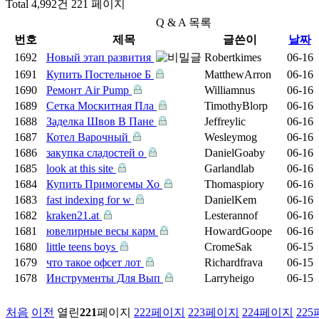
Total 4,992건
221 페이지
Q & A 목록
번호
제목
글쓴이
날짜
1692
Новый этап развития
Robertkimes
06-16
1691
Купить Постельное Б
MatthewArron
06-16
1690
Ремонт Air Pump
Williamnus
06-16
1689
Сетка Москитная Пла
TimothyBlorp
06-16
1688
Заделка Швов В Пане
Jeffreylic
06-16
1687
Котел Варочный
Wesleymog
06-16
1686
закупка сладостей о
DanielGoaby
06-16
1685
look at this site
Garlandlab
06-16
1684
Купить Примогемы Хо
Thomaspiory
06-16
1683
fast indexing for w
DanielKem
06-16
1682
kraken21.at
Lesterannof
06-16
1681
ювелирные весы карм
HowardGoope
06-16
1680
little teens boys
CromeSak
06-15
1679
что такое офсет лот
Richardfrava
06-15
1678
Инструменты Для Вып
Larryheigo
06-15
처음
이전
열린
221
페이지
222
페이지
223
페이지
224
페이지
225