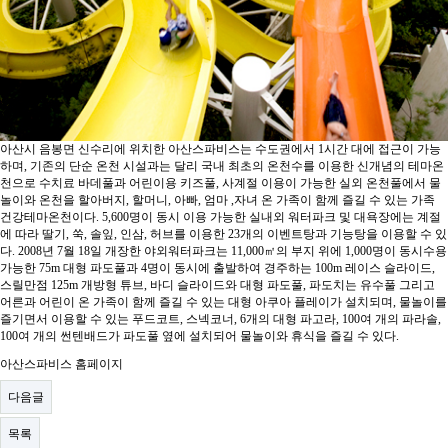
아산시 음봉면 신수리에 위치한 아산스파비스는 수도권에서 1시간 대에 접근이 가능
하며, 기존의 단순 온천 시설과는 달리 국내 최초의 온천수를 이용한 신개념의 테마온
천으로 수치료 바데풀과 어린이용 키즈풀, 사계절 이용이 가능한 실외 온천풀에서 물
놀이와 온천을 할아버지, 할머니, 아빠, 엄마 ,자녀 온 가족이 함께 즐길 수 있는 가족
건강테마온천이다. 5,600명이 동시 이용 가능한 실내외 워터파크 및 대욕장에는 계절
에 따라 딸기, 쑥, 솔잎, 인삼, 허브를 이용한 23개의 이벤트탕과 기능탕을 이용할 수 있
다. 2008년 7월 18일 개장한 야외워터파크는 11,000㎡의 부지 위에 1,000명이 동시수용
가능한 75m 대형 파도풀과 4명이 동시에 출발하여 경주하는 100m 레이스 슬라이드,
스릴만점 125m 개방형 튜브, 바디 슬라이드와 대형 파도풀, 파도치는 유수풀 그리고
어른과 어린이 온 가족이 함께 즐길 수 있는 대형 아쿠아 플레이가 설치되며, 물놀이를
즐기면서 이용할 수 있는 푸드코트, 스넥코너, 6개의 대형 파고라, 100여 개의 파라솔,
100여 개의 썬텐배드가 파도풀 옆에 설치되어 물놀이와 휴식을 즐길 수 있다.
아산스파비스 홈페이지
다음글
목록